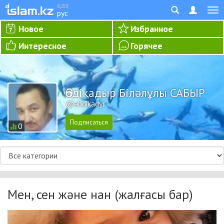
қаз
рус
Новое
Избранное
Интересное
Горячее
Әбдіқадыр Біләлұлы САБЫР
@abdikadyr
0
Мен, сен және нан (жалғасы бар)