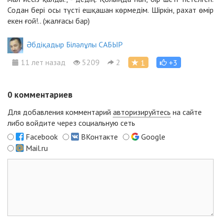
Содан бері осы түсті ешқашан көрмедім. Шіркін, рахат өмір
екен ғой!.. (жалғасы бар)
Әбдіқадыр Біләлұлы САБЫР
11 лет назад
5209
2
1
+3
0
комментариев
Для добавления комментарий
авторизируйтесь
на сайте
либо войдите через социальную сеть
Facebook
ВКонтакте
Google
Mail.ru