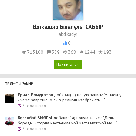
Әбдіқадыр Біләлұлы САБЫР
abdikadyr
0
713100
359
368
1244
193
ПРЯМОЙ ЭФИР
Ернар Елмуратов
добавил(-а) новую запись: "Узнаем у
имама: запрещено ли в религии изображать ..."
3 года назад
Бөгенбай ЗИЯЛЫ
добавил(-а) новую запись: "День
бороды: история неотъемлемой части мужской мо..."
3 года назад