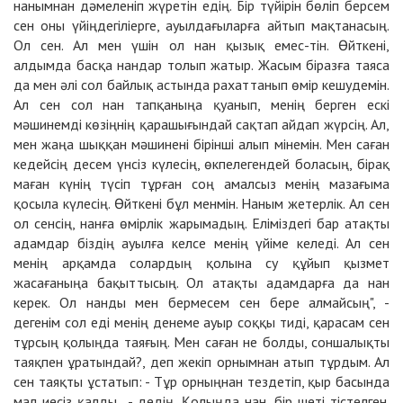
нанымнан дәмеленіп жүретін едің. Бір түйірін бөліп берсем
сен оны үйіңдегіліерге, ауылдағыларға айтып мақтанасың.
Ол сен. Ал мен үшін ол нан қызық емес-тін. Өйткені,
алдымда басқа нандар толып жатыр. Жасым біразға таяса
да мен әлі сол байлық астында рахаттанып өмір кешудемін.
Ал сен сол нан тапқаныңа қуанып, менің берген ескі
мәшинемді көзіңнің қарашығындай сақтап айдап жүрсің. Ал,
мен жаңа шыққан мәшинені бірінші алып мінемін. Мен саған
кедейсің десем үнсіз күлесің, өкпелегендей боласың, бірақ
маған күнің түсіп тұрған соң амалсыз менің мазағыма
қосыла күлесің. Өйткені бұл менмін. Наным жетерлік. Ал сен
ол сенсің, нанға өмірлік жарымадың. Еліміздегі бар атақты
адамдар біздің ауылға келсе менің үйіме келеді. Ал сен
менің арқамда солардың қолына су құйып қызмет
жасағаныңа бақыттысың. Ол атақты адамдарға да нан
керек. Ол нанды мен бермесем сен бере алмайсың", -
дегенім сол еді менің денеме ауыр соққы тиді, қарасам сен
тұрсың қолыңда таяғың. Мен саған не болды, соншалықты
таяқпен ұратындай?, деп жекіп орнымнан атып тұрдым. Ал
сен таяқты ұстатып: - Тұр орныңнан тездетіп, қыр басында
мал иесіз қалды., - дедің. Қолыңда нан, бір шеті тістелген.