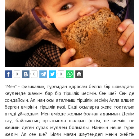
0
0
0
"Мен" - физикалық тұрғыдан қарасам белгілі бір шамадағы
кеудемде жаным бар бір тіршілік иесімін. Сен ше? Сен де
сондайсың. Ал, нан осы аталмыш тіршілік иесінің Алла өлшеп
берген өмірінің тіршілік көзі. Енді осыларға жеке тоқталып
өтуді ұйғардым. Мен өмірде жолым болған адаммын. Денім
сау, байлықтың ортасында шалқып өстім, не киемін, не
жеймін деген сұрақ мүлдем болмады. Нанның неше түрін
жедім. Ал сен ше? Ылғи маған жәутеңдеп менің жейтін