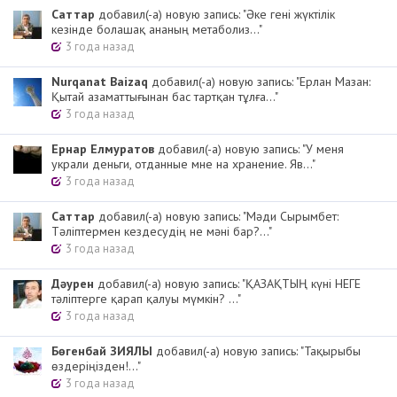
Cаттар
добавил(-а) новую запись: "Әке гені жүктілік
кезінде болашақ ананың метаболиз..."
3 года назад
Nurqanat Baizaq
добавил(-а) новую запись: "Ерлан Мазан:
Қытай азаматтығынан бас тартқан тұлға..."
3 года назад
Ернар Елмуратов
добавил(-а) новую запись: "У меня
украли деньги, отданные мне на хранение. Яв..."
3 года назад
Cаттар
добавил(-а) новую запись: "Мәди Сырымбет:
Тәліптермен кездесудің не мәні бар?..."
3 года назад
Дәурен
добавил(-а) новую запись: "ҚАЗАҚТЫҢ күні НЕГЕ
тәліптерге қарап қалуы мүмкін? ..."
3 года назад
Бөгенбай ЗИЯЛЫ
добавил(-а) новую запись: "Тақырыбы
өздеріңізден!..."
3 года назад