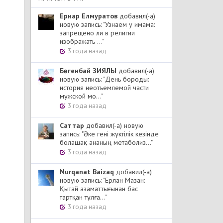
Ернар Елмуратов
добавил(-а)
новую запись: "Узнаем у имама:
запрещено ли в религии
изображать ..."
3 года назад
Бөгенбай ЗИЯЛЫ
добавил(-а)
новую запись: "День бороды:
история неотъемлемой части
мужской мо..."
3 года назад
Cаттар
добавил(-а) новую
запись: "Әке гені жүктілік кезінде
болашақ ананың метаболиз..."
3 года назад
Nurqanat Baizaq
добавил(-а)
новую запись: "Ерлан Мазан:
Қытай азаматтығынан бас
тартқан тұлға..."
3 года назад