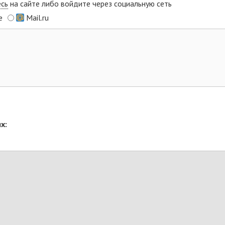
есь
на сайте либо войдите через социальную сеть
e
Mail.ru
х: