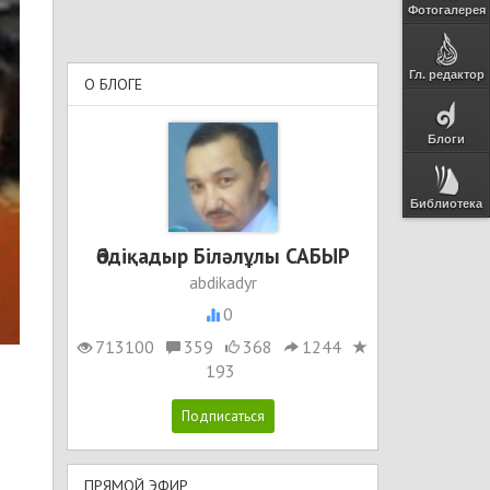
Фотогалерея
Гл. редактор
О БЛОГЕ
Блоги
Библиотека
Әбдіқадыр Біләлұлы САБЫР
abdikadyr
0
713100
359
368
1244
193
ПРЯМОЙ ЭФИР