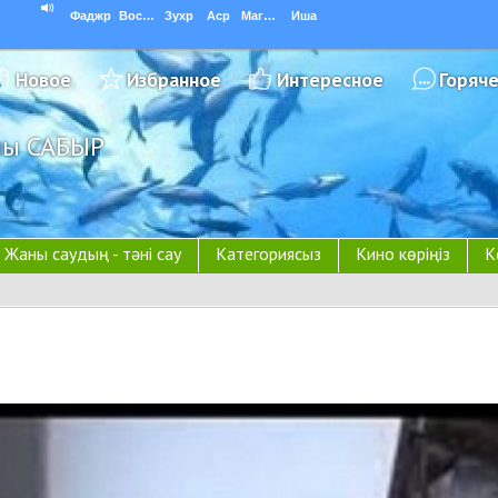
Фаджр
Восход
Зухр
Аср
Магриб
Иша
Новое
Избранное
Интересное
Горяч
ұлы САБЫР
Жаны саудың - тәні сау
Категориясыз
Кино көріңіз
К