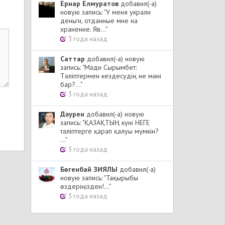
Ернар Елмуратов
добавил(-а)
новую запись: "У меня украли
деньги, отданные мне на
хранение. Яв..."
3 года назад
Cаттар
добавил(-а) новую
запись: "Мәди Сырымбет:
Тәліптермен кездесудің не мәні
бар?..."
3 года назад
Дәурен
добавил(-а) новую
запись: "ҚАЗАҚТЫҢ күні НЕГЕ
тәліптерге қарап қалуы мүмкін?
..."
3 года назад
Бөгенбай ЗИЯЛЫ
добавил(-а)
новую запись: "Тақырыбы
өздеріңізден!..."
3 года назад