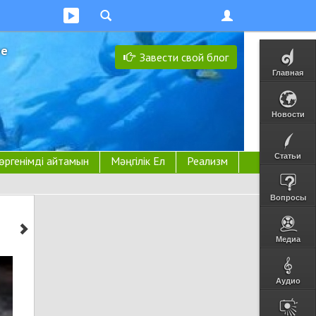
ее
Завести свой блог
Главная
Новости
Статьи
өргенімді айтамын
Мәңгілік Ел
Реализм
Вопросы
Медиа
Аудио