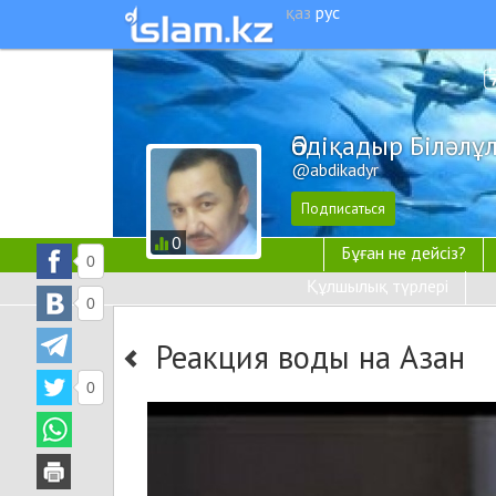
қаз
рус
Әбдіқадыр Біләл
@abdikadyr
0
Бұған не дейсіз?
0
Құлшылық түрлері
0
Реакция воды на Азан
0