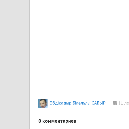
Әбдіқадыр Біләлұлы САБЫР
11 ле
0
комментариев