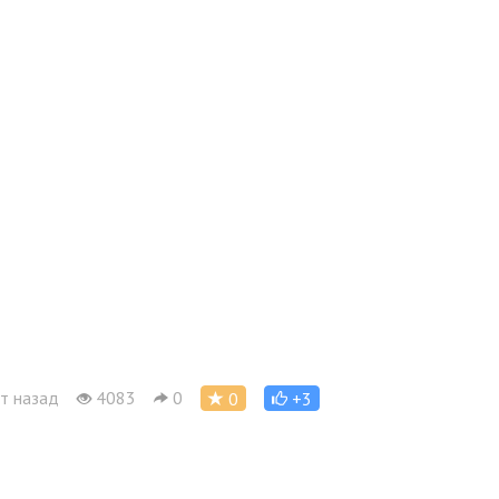
т назад
4083
0
0
+3