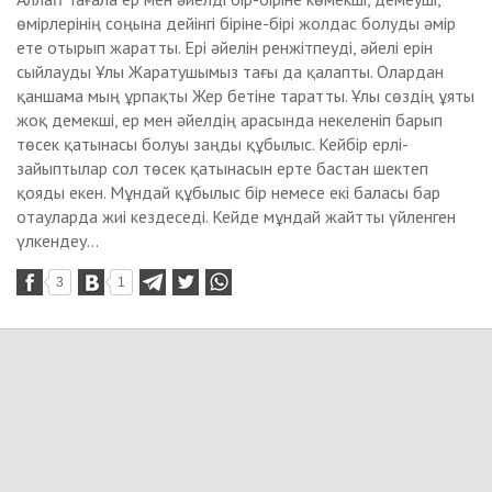
өмірлерінің соңына дейінгі біріне-бірі жолдас болуды әмір
ете отырып жаратты. Ері әйелін ренжітпеуді, әйелі ерін
сыйлауды Ұлы Жаратушымыз тағы да қалапты. Олардан
қаншама мың ұрпақты Жер бетіне таратты. Ұлы сөздің ұяты
жоқ демекші, ер мен әйелдің арасында некеленіп барып
төсек қатынасы болуы заңды құбылыс. Кейбір ерлі-
зайыптылар сол төсек қатынасын ерте бастан шектеп
қояды екен. Мұндай құбылыс бір немесе екі баласы бар
отауларда жиі кездеседі. Кейде мұндай жайтты үйленген
үлкендеу...
3
1