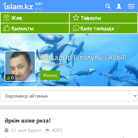
қаз
рус
Жаңа
Таңдаулы
Қызықты
Қызу талқыда
Әбдіқадыр Біләлұлы САБЫР
@abdikadyr
0
Әркім өзіне риза!
11 жыл бұрын
4085