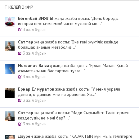
ТІКЕЛЕЙ ЭФИР
Бөгенбай ЗИЯЛЫ
жаңа жазба қосты: "День бороды:
история неотъемлемой части мужской мо..."
3 жыл бұрын
Cаттар
жаңа жазба қосты: "Әке гені жүктілік кезінде
болашақ ананың метаболиз..."
3 жыл бұрын
Nurqanat Baizaq
жаңа жазба қосты: "Ерлан Мазан: Қытай
азаматтығынан бас тартқан тұлға..."
3 жыл бұрын
Ернар Елмуратов
жаңа жазба қосты: "У меня украли
деньги, отданные мне на хранение. Яв..."
3 жыл бұрын
Cаттар
жаңа жазба қосты: "Мәди Сырымбет: Тәліптермен
кездесудің не мәні бар?..."
3 жыл бұрын
Дәурен
жаңа жазба қосты: "ҚАЗАҚТЫҢ күні НЕГЕ тәліптерге