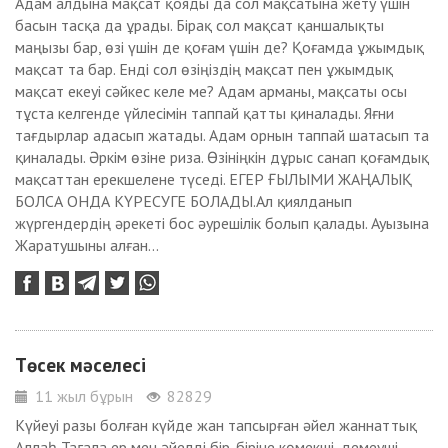
Адам алдына мақсат қояды да сол мақсатына жету үшін
басын тасқа да ұрады. Бірақ сол мақсат қаншалықты
маңызы бар, өзі үшін де қоғам үшін де? Қоғамда ұжымдық
мақсат та бар. Енді сол өзіңіздің мақсат пен ұжымдық
мақсат екеуі сәйкес келе ме? Адам арманы, мақсаты осы
тұста келгенде үйлесімін таппай қатты қиналады. Яғни
тағдырлар адасып жатады. Адам орнын таппай шатасып та
қиналады. Әркім өзіне риза. Өзініңкін дұрыс санап қоғамдық
мақсаттан ерекшелене түседі. ЕГЕР ҒЫЛЫМИ ЖАҢАЛЫҚ
БОЛСА ОНДА КҮРЕСУГЕ БОЛАДЫ.Ал қиялданып
жүргендердің әрекеті бос әурешілік болып қалады. Ауызына
Жаратушыны алған...
Төсек мәселесі
11 жыл бұрын
82829
Күйеуі разы болған күйде жан тапсырған әйел жаннаттық
Аллаһ Тағала ер мен әйелді бір-біріне көмекші, демеуші,