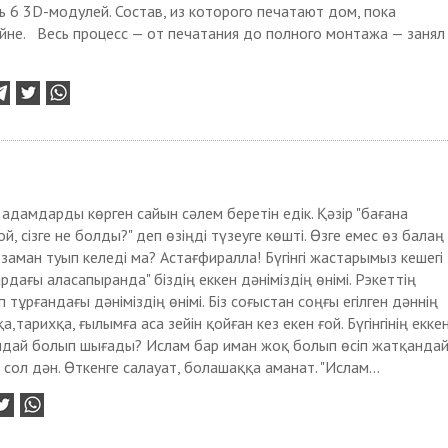
 6 3D-модулей. Состав, из которого печатают дом, пока
йне. Весь процесс — от печатания до полного монтажа — занял
н адамдарды көрген сайын сәлем беретін едік. Қәзір "бағана
, сізге не болды?" деп өзіңді түзеуге көшті. Өзге емес өз балаң
 заман туып келеді ма? Астағфиралла! Бүгінгі жастарымыз кешегі
дағы аласапыранда" біздің еккен дәніміздің өнімі. Рэкеттің
тұрғандағы дәніміздің өнімі. Біз соғыстан соңғы егілген дәннің
пқа,тарихқа, ғылымға аса зейін қойған кез екен ғой. Бүгінгінің екке
андай болып шығады? Ислам бар иман жоқ болып өсіп жатқанда
 сол дән. Өткенге салауат, болашаққа аманат. "Ислам...