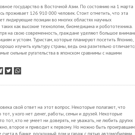
овное государство в Восточной Азии. По состоянию на 1 марта
сь проживает 126 910 000 человек. Стоит отметить, что эта
ает лидирующие позиции во многих областях научных
 таких как высокие технологии, биомедицина и робототехника.
тря на свою современность, граждане уделяют большое вниман
циям и устоям. Туристам, которые планируют посетить Японию,
рошо изучить культуру страны, ведь она разительно отличаетс
Самые сильные ругательства в японском сравнимы с нашими
овека свой ответ на этот вопрос. Некоторые полагают, что
о тот, у кого нет денег, работы, семьи и друзей. Некоторые
то тот, кто не умеет ни доверять, не уважать, не любить других
но, второе и приводит к первому. Но можно быть проигравшим
 счета в банке, роскошный дом и гараж с пятью автомобилями.