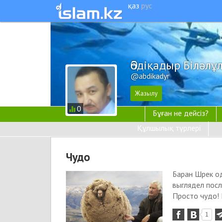
қаз
рус
Әбдіқадыр Біләл
@abdikadyr
0
Бұған не дейсіз?
Құлшылық түрлері
Чудо
Баран Шрек од
выглядел посл
Просто чудо! 
1