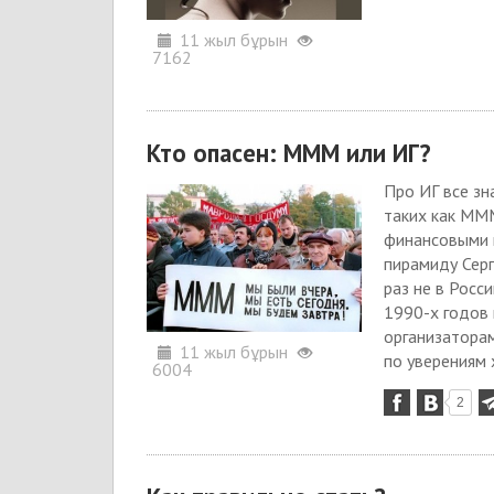
11 жыл бұрын
7162
Кто опасен: МММ или ИГ?
Про ИГ все зн
таких как МММ
финансовыми 
пирамиду Серг
раз не в Росс
1990-х годов 
организаторам
11 жыл бұрын
по уверениям 
6004
2