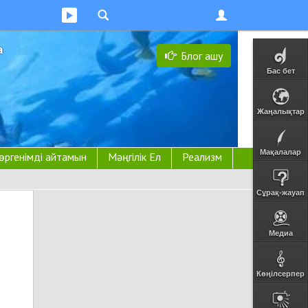
а
Блог ашу
Бас бет
Жаңалықтар
Мақалалар
өргенімді айтамын
Мәңгілік Ел
Реализм
Сұрақ-жауап
Медиа
Көңілсерпер