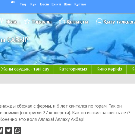
Таң
Күн
Бесін
Екінті
Шам
Құптан
Жаңа
Таңдаулы
Қызықты
Қызу талқыд
ұлы САБЫР
Жаны саудың - тәні сау
Категориясыз
Кино көріңіз
К
нажды сбежал с фермы, и 6 лет скитался по горам. Так он
е поимки (состригли 27 кг шерсти). Как он выжил за шесть лет?
Конечно это воля Аллаха! Аллаху Акбар!