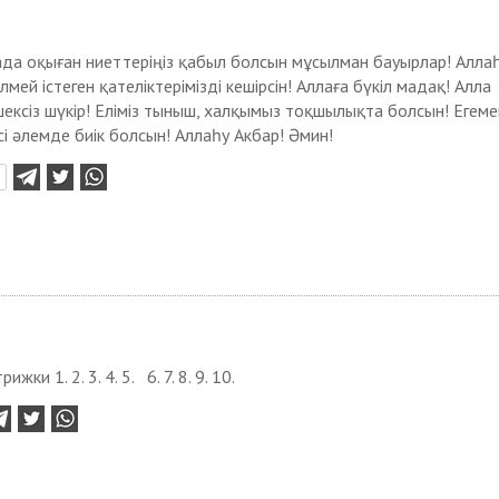
да оқыған ниеттеріңіз қабыл болсын мұсылман бауырлар! Алла
білмей істеген қателіктерімізді кешірсін! Аллаға бүкіл мадақ! Алла
шексіз шүкір! Еліміз тыныш, халқымыз тоқшылықта болсын! Егеме
сі әлемде биік болсын! Аллаһу Акбар! Әмин!
ижки 1. 2. 3. 4. 5. 6. 7. 8. 9. 10.