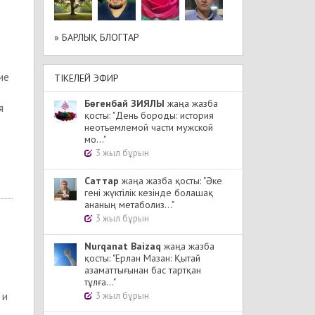
» БАРЛЫҚ БЛОГТАР
ие
ТІКЕЛЕЙ ЭФИР
Бөгенбай ЗИЯЛЫ
жаңа жазба
я
қосты: "День бороды: история
неотъемлемой части мужской
мо..."
3 жыл бұрын
Cаттар
жаңа жазба қосты: "Әке
гені жүктілік кезінде болашақ
ананың метаболиз..."
3 жыл бұрын
Nurqanat Baizaq
жаңа жазба
қосты: "Ерлан Мазан: Қытай
азаматтығынан бас тартқан
тұлға..."
 и
3 жыл бұрын