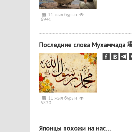
11 жыл бұрын
6941
Последние слова М
11 жыл бұрын
5820
Японцы похожи на нас...