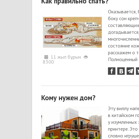
Как правильно спать?
Оказывается, 
боку сон креп
составляющих 
догадывается,
многочисленны
состояние кож
расскажем о т
11 жыл бұрын
Полноценный с
8300
Кому нужен дом?
Эту виллу нап
в китайском г
у изумленных 
принтере. Это
словно игруш