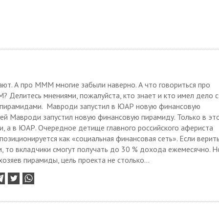
ают. А про МММ многие забыли наверно. А что говориться про
? Делитесь мнениями, пожалуйста, кто знает и кто имел дело с
пирамидами. Мавроди запустил в ЮАР новую финансовую
ей Мавроди запустил новую финансовую пирамиду. Только в эт
ии, а в ЮАР. Очередное детище главного российского афериста
позиционируется как «социальная финансовая сеть». Если верит
, то вкладчики смогут получать до 30 % дохода ежемесячно. Н
хозяев пирамиды, цель проекта не столько...