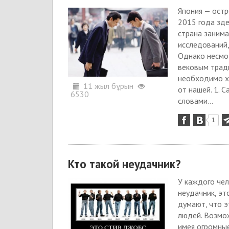
Япония — остр
2015 года зде
страна заним
исследований,
Однако несмо
вековым тради
необходимо хо
11 жыл бұрын
от нашей. 1. 
6530
словами...
1
Кто такой неудачник?
У каждого чел
неудачник, эт
думают, что э
людей. Возмож
имея огромные