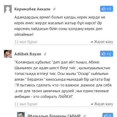
Керимабев Аккали
+3
Адамдардың ермегі болып қалды, керек жерде не
керек емес жерде жасалып жатыр бұл нәрсе! Әр
нәрсенің пайдасын біліп соны қолдану керек деп
ойлаймын!
11 жыл бұрын
Жауап жазу
Adilbek Bayan
+1
"Қоғамдық құбылыс "деп дәл айттыңыз, Абеке.
Шынымен де адам шекті білуі тиіс , қызығушылықтын
топастыққа өтпеуі тиіс. Осы жылы "Оскар" сыйлығын
алған " Бёрдмэн " киносында мынадай бір цитата бар
:"Я пытаюсь сделать что-то важное ,важное для себя
,а не для твоих циничных друзей ,чьи единственные
амбиции - это собирать ЛАЙКИ".
11 жыл бұрын
Жауап жазу
Әбдіқадыр Біләлұлы САБЫР
0