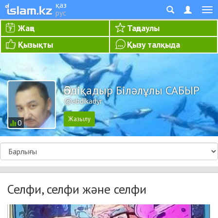
қаз
рус
Жаңа
Таңдаулы
Қызықты
Қызу талқыда
Әбдіқадыр Біләлұлы САБЫР
@abdikadyr
0
Селфи, селфи және селфи