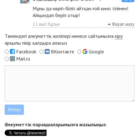
Мұны да көріп-біліп айтқан ғой кино тілімен!
Айқындап беріп отыр!
11 жыл бұрын
Жауап жазу
Төмендегі әлеуметтік желілері немесе сайтымызға
кіру
арқылы пікір қалдыра аласыз
Facebook
ВКонтакте
Google
Mail.ru
Әлеуметтік парақшаларымызға жазылыңыз: