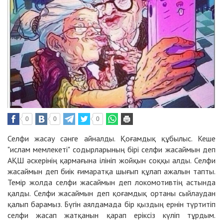
0
0
0
Селфи жасау сәнге айналды. Қоғамдық құбылыс. Кеше
"ислам мемлекеті" содырларының бірі селфи жасаймын деп
АҚШ әскерінің қармағына ілініп жойқын соққы алды. Селфи
жасаймын деп биік ғимаратқа шығып құлап ажалын тапты.
Темір жолда селфи жасаймын деп локомотивтің астында
қалды. Селфи жасаймын деп қоғамдық ортаны сыйлаудан
қалып барамыз. Бүгін аялдамада бір қыздың ернін түртитіп
селфи жасап жатқанын қарап еріксіз күліп тұрдым.