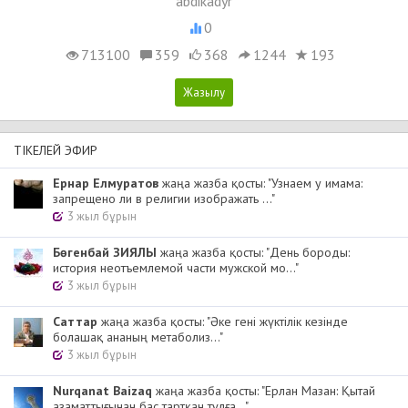
abdikadyr
0
713100
359
368
1244
193
ТІКЕЛЕЙ ЭФИР
Ернар Елмуратов
жаңа жазба қосты: "Узнаем у имама:
запрещено ли в религии изображать ..."
3 жыл бұрын
Бөгенбай ЗИЯЛЫ
жаңа жазба қосты: "День бороды:
история неотъемлемой части мужской мо..."
3 жыл бұрын
Cаттар
жаңа жазба қосты: "Әке гені жүктілік кезінде
болашақ ананың метаболиз..."
3 жыл бұрын
Nurqanat Baizaq
жаңа жазба қосты: "Ерлан Мазан: Қытай
азаматтығынан бас тартқан тұлға..."