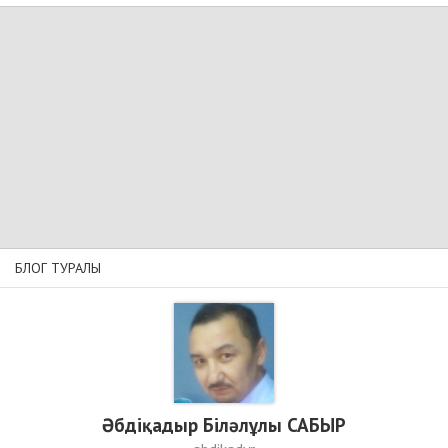
БЛОГ ТУРАЛЫ
Әбдіқадыр Біләлұлы САБЫР