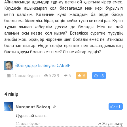
Айналасында адамдар тұр-ау деген ой қыртына кірер емес.
Кеудесін ашыңқырап қоя бастағанда мен кері бұрылып
кетіп қалдым. Көзіммен күнә жасадым ба әлде басқа
болды ма білмедім. Бірақ көңіл-күйім түсіп кеткені рас. Күліп
тұрып жылап жібердім десем де болады. Мен не дей
аламын осы кезде сол қызға? Естелікке суретке түсудің
айыбы жоқ. Бірақ әр нәрсенің шегі болады емес пе. Этикасы
болатын шығар. Әлде селфи еркіндік пен жасандылықтың
басты қаруы болып кетті ме? Сіз не айтар едіңіз?
Әбдіқадыр Біләлұлы САБЫР
11 жыл бұрын
5289
5
6
+8
4
пікір
Nurqanat Baizaq
+1
Дұрыс айтасыз...
11 жыл бұрын
Жауап жазу