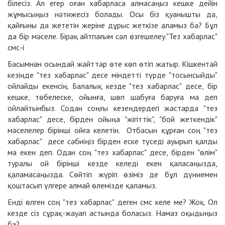
білесіз. Ал егер оған хабарласа алмасаңыз кешке дейін
жұмысыңыз нәтижесіз болады. Осы біз қуанышты да,
қайғыны да жететін жеріне дұрыс жеткізе аламыз ба? Бұл
да бір мәселе. Бірақ айтпағым сәл өзгешелеу."Тез хабарлас"
смс-і
Басымнан осындай жәйттар өте көп өтіп жатыр. Кішкентай
кезіңде "тез хабарлас" десе міндетті түрде "тосынсыйды"
ойлайды екенсің. Балалық кезде "тез хабарлас" десе, бір
кешке, төбелеске, ойынға, шөп шабуға баруға ма деп
ойлайтынбыз. Содан соңғы кезеңдердегі жастарда "тез
хабарлас" десе, бірден ойыңа "жігіттік", "бой жеткендік"
мәселелер бірінші ойға келетін. Отбасын құрған соң "тез
хабарлас" десе сәбиіңіз бірден еске түседі ауырып қалды
ма екен деп. Одан соң "тез хабарлас" десе, бірден "өлім"
туралы ой бірінші кезде келеді екен қаласаңызда,
қаламасаңызда. Сөйтіп жүріп өзіміз де бұл дүниемен
қоштасып үлгере алмай өлемізде қаламыз.
Енді өлген соң "тез хабарлас" деген смс келе ме? Жоқ. Ол
кезде сіз сұрақ-жауап астында боласыз. Намаз оқыдыңыз
ба?..