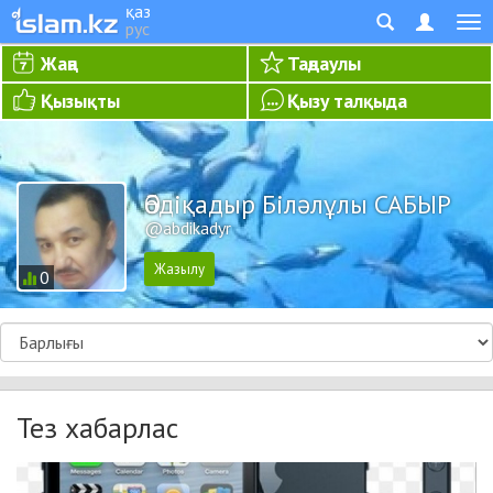
қаз
рус
Жаңа
Таңдаулы
Қызықты
Қызу талқыда
Әбдіқадыр Біләлұлы САБЫР
@abdikadyr
0
Тез хабарлас