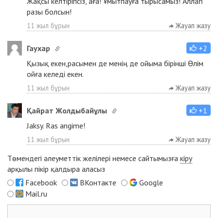
Жақсы келтіріпсіз, аға! Ұмытпауға тырысамыз! Аллаһ
разы болсын!
11 жыл бұрын
Жауап жазу
Гаухар
+2
Қызық екен,расымен де менің де ойыма бірінші Өлім
ойға келеді екен.
11 жыл бұрын
Жауап жазу
Қайрат Жолдыбайұлы
+1
Jaksy. Ras angime!
11 жыл бұрын
Жауап жазу
Төмендегі әлеуметтік желілері немесе сайтымызға
кіру
арқылы пікір қалдыра аласыз
Facebook
ВКонтакте
Google
Mail.ru