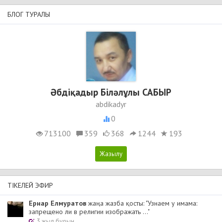
БЛОГ ТУРАЛЫ
Әбдіқадыр Біләлұлы САБЫР
abdikadyr
0
713100
359
368
1244
193
ТІКЕЛЕЙ ЭФИР
Ернар Елмуратов
жаңа жазба қосты: "Узнаем у имама:
запрещено ли в религии изображать ..."
3 жыл бұрын