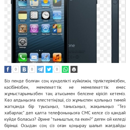
0
0
0
Біз пенде болған соң күнделікті күйкілжің тірліктерімізбен,
кәсібімізбен, мемлекеттік не мемелекеттік емес
жұмыстарымызбен таң атысымен белсене кірісіп кетеміз.
Көз алдыңызға елестетіңізші, сіз жұмыспен қолыңыз тимей
жатқанда бір туысыңыз, танысыңыз, жақыныңыз "Тез
хабарлас" деп қалта телефоныңызға СМС келсе сіз қандай
күйде боласыз? Әрине "тыныштық па екен?" деген ой келеді
бірінші. Осыдан соң сіз оған қоңырау шалып жағдайды