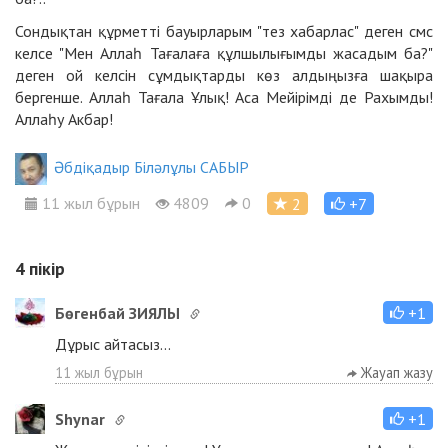
Сондықтан құрметті бауырларым "тез хабарлас" деген смс
келсе "Мен Аллаһ Тағалаға құлшылығымды жасадым ба?"
деген ой келсін сұмдықтарды көз алдыңызға шақыра
бергенше. Аллаһ Тағала Ұлық! Аса Мейірімді де Рахымды!
Аллаһу Акбар!
Әбдіқадыр Біләлұлы САБЫР
11 жыл бұрын
4809
0
2
+7
4
пікір
Бөгенбай ЗИЯЛЫ
+1
Дұрыс айтасыз...
11 жыл бұрын
Жауап жазу
Shynar
+1