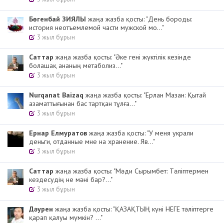
Бөгенбай ЗИЯЛЫ
жаңа жазба қосты: "День бороды:
история неотъемлемой части мужской мо..."
3 жыл бұрын
Cаттар
жаңа жазба қосты: "Әке гені жүктілік кезінде
болашақ ананың метаболиз..."
3 жыл бұрын
Nurqanat Baizaq
жаңа жазба қосты: "Ерлан Мазан: Қытай
азаматтығынан бас тартқан тұлға..."
3 жыл бұрын
Ернар Елмуратов
жаңа жазба қосты: "У меня украли
деньги, отданные мне на хранение. Яв..."
3 жыл бұрын
Cаттар
жаңа жазба қосты: "Мәди Сырымбет: Тәліптермен
кездесудің не мәні бар?..."
3 жыл бұрын
Дәурен
жаңа жазба қосты: "ҚАЗАҚТЫҢ күні НЕГЕ тәліптерге
қарап қалуы мүмкін? ..."